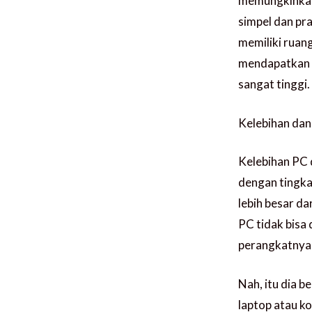
memungkinkamu
simpel dan pr
memiliki ruang
mendapatkan s
sangat tinggi.
Kelebihan da
Kelebihan PC d
dengan tingka
lebih besar d
PC tidak bisa
perangkatnya 
Nah, itu dia 
laptop atau k