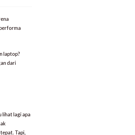
rena
n performa
n laptop?
an dari
ihat lagi apa
dak
tepat. Tapi,