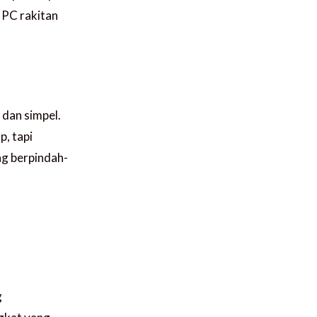
 PC rakitan
dan simpel.
, tapi
ng berpindah-
g