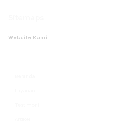
Sitemaps
Website Kami
Surabayasewalaptop.com
Sewamultimedia.co.id
Beranda
Layanan
Testimoni
Artikel