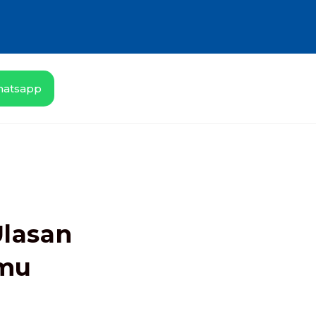
atsapp
Ulasan
 mu