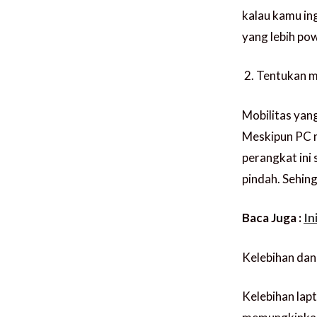
kalau kamu in
yang lebih pow
Tentukan m
Mobilitas yan
Meskipun PC m
perangkat ini
pindah. Sehing
Baca Juga :
In
Kelebihan da
Kelebihan lapt