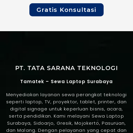
Gratis Konsultasi
PT. TATA SARANA TEKNOLOGI
Tamatek – Sewa Laptop Surabaya
Menyediakan layanan sewa perangkat teknologi
seperti laptop, TV, proyektor, tablet, printer, dan
digital signage untuk keperluan bisnis, acara,
serta pendidikan. Kami melayani Sewa Laptop
Surabaya, Sidoarjo, Gresik, Mojokerto, Pasuruan,
dan Malang. Dengan pelayanan yang cepat dan