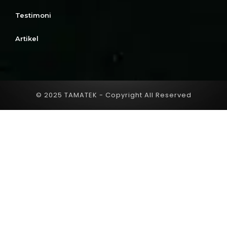
Testimoni
Artikel
© 2025 TAMATEK - Copyright All Reserved