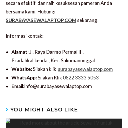
secara efektif, dan raih kesuksesan pameran Anda
bersama kami. Hubungi
SURABAYASEWALAPTOP.COM
sekarang!
Informasi kontak:
Alamat:
Jl. Raya Darmo Permai III,
Pradahkalikendal, Kec. Sukomanunggal
Website:
Silakan klik
surabayasewalaptop.com
WhatsApp:
Silakan Klik
0822 3333 5053
Email:
info@surabayasewalaptop.com
YOU MIGHT ALSO LIKE