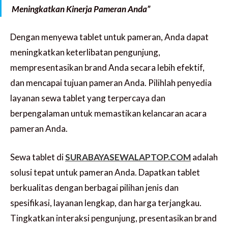
Meningkatkan Kinerja Pameran Anda”
Dengan menyewa tablet untuk pameran, Anda dapat
meningkatkan keterlibatan pengunjung,
mempresentasikan brand Anda secara lebih efektif,
dan mencapai tujuan pameran Anda. Pilihlah penyedia
layanan sewa tablet yang terpercaya dan
berpengalaman untuk memastikan kelancaran acara
pameran Anda.
Sewa tablet di
SURABAYASEWALAPTOP.COM
adalah
solusi tepat untuk pameran Anda. Dapatkan tablet
berkualitas dengan berbagai pilihan jenis dan
spesifikasi, layanan lengkap, dan harga terjangkau.
Tingkatkan interaksi pengunjung, presentasikan brand