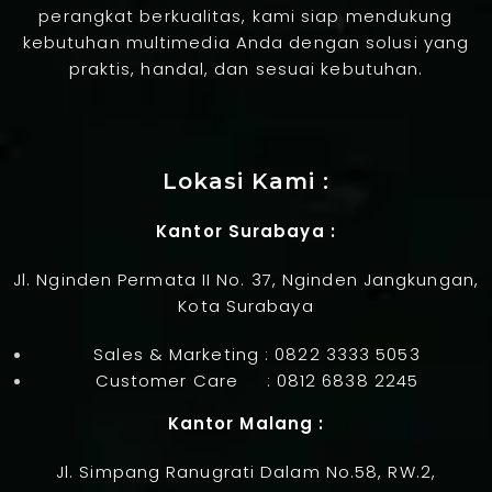
perangkat berkualitas, kami siap mendukung
kebutuhan multimedia Anda dengan solusi yang
praktis, handal, dan sesuai kebutuhan.
Jasa Pembuatan Website
Lokasi Kami :
Kantor Surabaya :
Jl. Nginden Permata II No. 37, Nginden Jangkungan,
Kota Surabaya
Sales & Marketing :
0822 3333 5053
Customer Care :
0812 6838 2245
Kantor Malang :
Jl. Simpang Ranugrati Dalam No.58, RW.2,