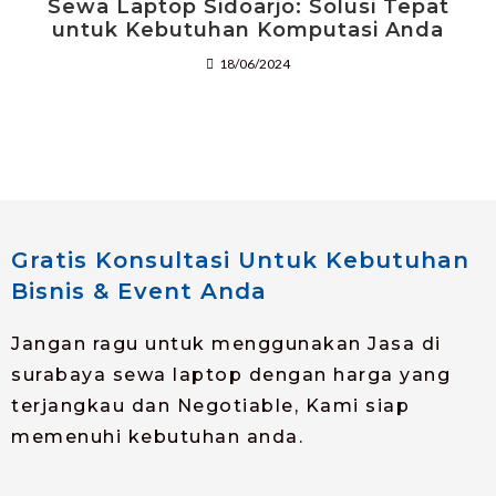
Sewa Laptop Sidoarjo: Solusi Tepat
untuk Kebutuhan Komputasi Anda
18/06/2024
Gratis Konsultasi Untuk Kebutuhan
Bisnis & Event Anda
Jangan ragu untuk menggunakan Jasa di
surabaya sewa laptop dengan harga yang
terjangkau dan Negotiable, Kami siap
memenuhi kebutuhan anda.