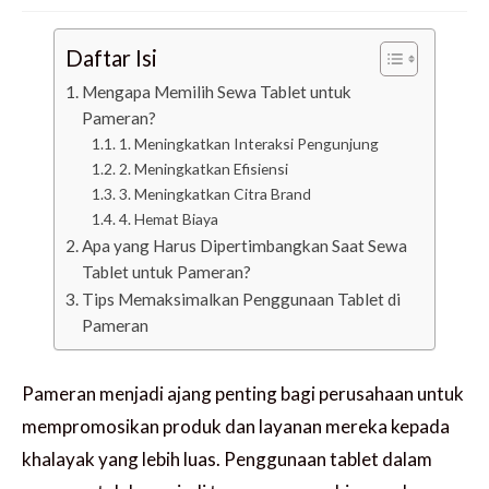
Daftar Isi
Mengapa Memilih Sewa Tablet untuk
Pameran?
1. Meningkatkan Interaksi Pengunjung
2. Meningkatkan Efisiensi
3. Meningkatkan Citra Brand
4. Hemat Biaya
Apa yang Harus Dipertimbangkan Saat Sewa
Tablet untuk Pameran?
Tips Memaksimalkan Penggunaan Tablet di
Pameran
Pameran menjadi ajang penting bagi perusahaan untuk
mempromosikan produk dan layanan mereka kepada
khalayak yang lebih luas. Penggunaan tablet dalam