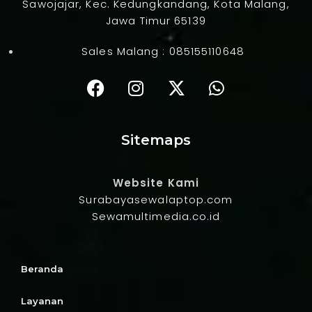
Sawojajar, Kec. Kedungkandang, Kota Malang,
Jawa Timur 65139
Sales Malang :
085155110648
Sitemaps
Website Kami
Surabayasewalaptop.com
Sewamultimedia.co.id
Beranda
Layanan